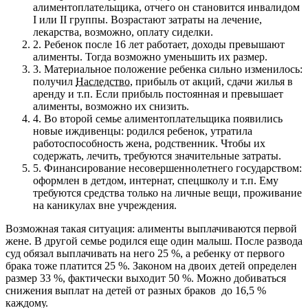
алиментоплательщика, отчего он становится инвалидом
I или II группы. Возрастают затраты на лечение,
лекарства, возможно, оплату сиделки.
2.
Ребенок после 16 лет работает, доходы превышают
алименты. Тогда возможно уменьшить их размер.
3.
Материальное положение ребенка сильно изменилось:
получил
Наследство
, прибыль от акций, сдачи жилья в
аренду и т.п. Если прибыль постоянная и превышает
алименты, возможно их снизить.
4.
Во второй семье алиментоплательщика появились
новые иждивенцы: родился ребенок, утратила
работоспособность жена, родственник. Чтобы их
содержать, лечить, требуются значительные затраты.
5.
Финансирование несовершеннолетнего государством:
оформлен в детдом, интернат, спецшколу и т.п. Ему
требуются средства только на личные вещи, проживание
на каникулах вне учреждения.
Возможная такая ситуация: алименты выплачиваются первой
жене. В другой семье родился еще один малыш. После развода
суд обязал выплачивать на него 25 %, а ребенку от первого
брака тоже платится 25 %. Законом на двоих детей определен
размер 33 %, фактически выходит 50 %. Можно добиваться
снижения выплат на детей от разных браков до 16,5 %
каждому.