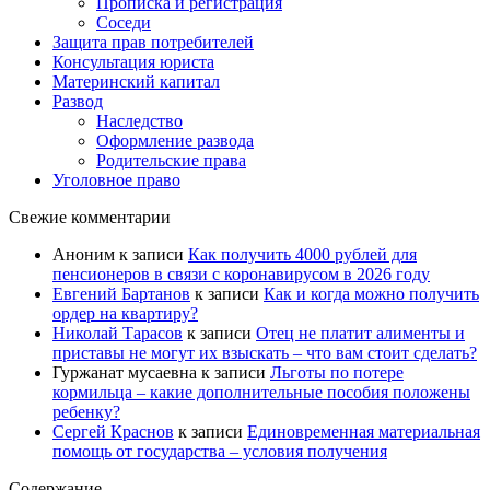
Прописка и регистрация
Соседи
Защита прав потребителей
Консультация юриста
Материнский капитал
Развод
Наследство
Оформление развода
Родительские права
Уголовное право
Свежие комментарии
Аноним
к записи
Как получить 4000 рублей для
пенсионеров в связи с коронавирусом в 2026 году
Евгений Бартанов
к записи
Как и когда можно получить
ордер на квартиру?
Николай Тарасов
к записи
Отец не платит алименты и
приставы не могут их взыскать – что вам стоит сделать?
Гуржанат мусаевна
к записи
Льготы по потере
кормильца – какие дополнительные пособия положены
ребенку?
Сергей Краснов
к записи
Единовременная материальная
помощь от государства – условия получения
Содержание