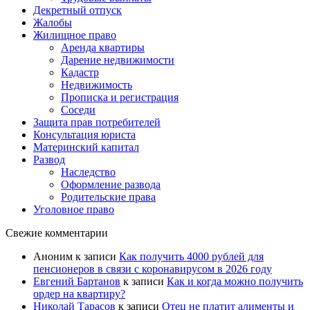
Декретный отпуск
Жалобы
Жилищное право
Аренда квартиры
Дарение недвижимости
Кадастр
Недвижимость
Прописка и регистрация
Соседи
Защита прав потребителей
Консультация юриста
Материнский капитал
Развод
Наследство
Оформление развода
Родительские права
Уголовное право
Свежие комментарии
Аноним
к записи
Как получить 4000 рублей для
пенсионеров в связи с коронавирусом в 2026 году
Евгений Бартанов
к записи
Как и когда можно получить
ордер на квартиру?
Николай Тарасов
к записи
Отец не платит алименты и