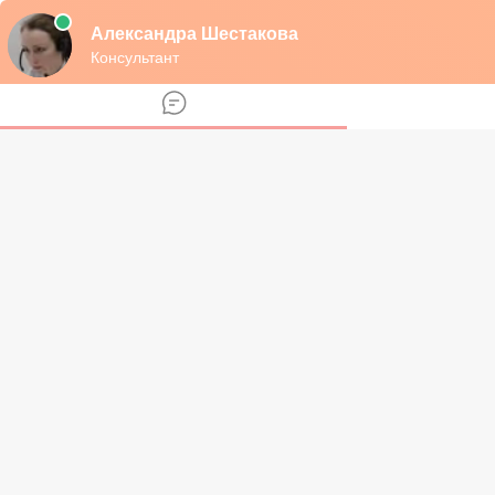
Бесплатная консультация юриста
Круглосуточная горячая линия
БЕСПЛАТНАЯ
консультация
Федеральный номер
8 (800) 101-46-28
РФ
krugompravo.ru
krugompravo.ru
Разделы
Алименты
Взыскание алиментов
Виды алиментов
Задолженность и неуплата алиментов
Оформление и уплата алиментов
Размер алиментов
Освобождение от уплаты алиментов
Декретный отпуск
Материнский капитал
Выплаты и льготы
Детские выплаты