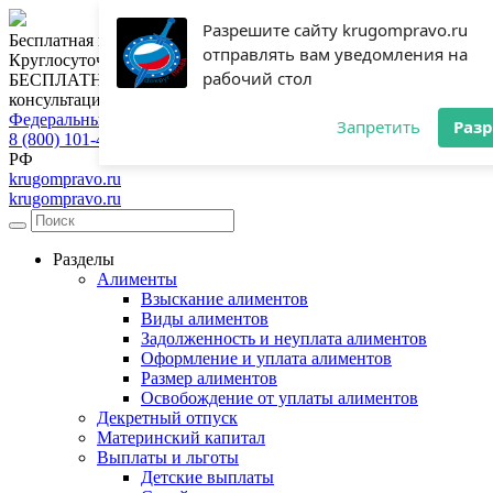
Разрешите сайту krugompravo.ru
Бесплатная консультация юриста
отправлять вам уведомления на
Круглосуточная горячая линия
рабочий стол
БЕСПЛАТНАЯ
консультация
Федеральный номер
Запретить
Раз
8 (800) 101-46-28
РФ
krugompravo.ru
krugompravo.ru
Разделы
Алименты
Взыскание алиментов
Виды алиментов
Задолженность и неуплата алиментов
Оформление и уплата алиментов
Размер алиментов
Освобождение от уплаты алиментов
Декретный отпуск
Материнский капитал
Выплаты и льготы
Детские выплаты