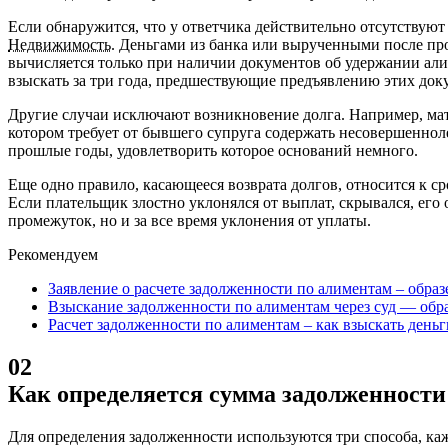
Если обнаружится, что у ответчика действительно отсутствуют
Недвижимость
. Деньгами из банка или вырученными после п
вычисляется только при наличии документов об удержании али
взыскать за три года, предшествующие предъявлению этих до
Другие случаи исключают возникновение долга. Например, мать
котором требует от бывшего супруга содержать несовершеннолет
прошлые годы, удовлетворить которое оснований немного.
Еще одно правило, касающееся возврата долгов, относится к с
Если плательщик злостно уклонялся от выплат, скрывался, его
промежуток, но и за все время уклонения от уплаты.
Рекомендуем
Заявление о расчете задолженности по алиментам – обра
Взыскание задолженности по алиментам через суд — обра
Расчет задолженности по алиментам – как взыскать день
02
Как определяется сумма задолженности
Для определения задолженности используются три способа, ка