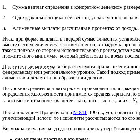
1. Сумма выплат определена в конкретном денежном размере.
2. О доходах плательщика неизвестно, уплата установлена в п
3. Алиментные выплаты рассчитаны в процентах от дохода. За
Итак, при форме выплаты в твердой сумме алименты установл
вместе с его увеличением. Соответственно, в каждом квартале
такого подхода со стороны исполнительного производства возм
прожиточного минимума, который действовал на время послед
Прожиточный минимум
выбирается судом при вынесении поста
федеральному или региональному уровню. Такой подход прим
алиментов и остается при образовании долгов.
По уровню средней зарплаты расчет производится для граждан 
определения задолженности принимается средняя зарплата по с
зависимости от количества детей: на одного – ¼, на двоих – ⅟
,
3
Постановлением Правительства
№ 841
, 1996 г., установлены 
уплачивающий налоги, то невыплаты рассчитываются по его з
Возможна ситуация, когда долги накопились у неработающего 
оно нигде не работало в это время;