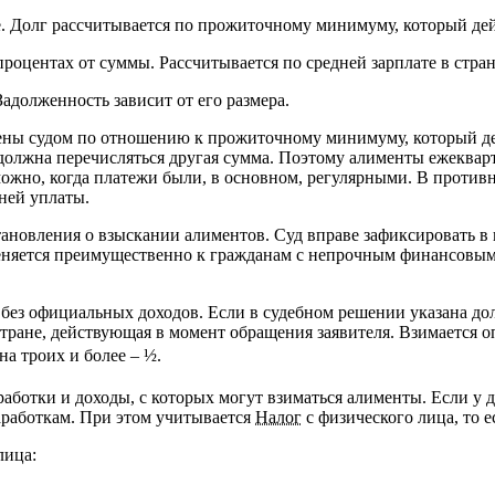
 Долг рассчитывается по прожиточному минимуму, который дейс
роцентах от суммы. Рассчитывается по средней зарплате в стран
долженность зависит от его размера.
ены судом по отношению к прожиточному минимуму, который де
 должна перечисляться другая сумма. Поэтому алименты ежеквар
ожно, когда платежи были, в основном, регулярными. В противн
ней уплаты.
новления о взыскании алиментов. Суд вправе зафиксировать в 
еняется преимущественно к гражданам с непрочным финансовым
без официальных доходов. Если в судебном решении указана доля
тране, действующая в момент обращения заявителя. Взимается оп
 на троих и более – ½.
заработки и доходы, с которых могут взиматься алименты. Если 
аработкам. При этом учитывается
Налог
с физического лица, то е
лица: