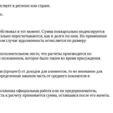
твует в регионе или стране.
е.
йствовал в тот момент. Сумма поквартально индексируется
тально пересчитываются, как и долги по ним. Но применение
ом случае задолженность исчисляется по размеру
исполнительном листе, что расчеты производятся по
 положением, которое было таким во время присуждения
 (процент) от доходов для алиментов, то во внимание для
ределенная законом часть от среднего показателя в
у должника официальная работа или он предприниматель,
сть к расчету принимается сумма, оставшаяся после его вычета.