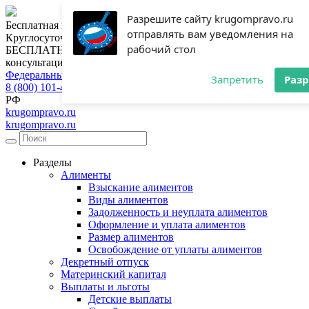
Разрешите сайту krugompravo.ru
Бесплатная консультация юриста
отправлять вам уведомления на
Круглосуточная горячая линия
рабочий стол
БЕСПЛАТНАЯ
консультация
Федеральный номер
Запретить
Раз
8 (800) 101-46-28
РФ
krugompravo.ru
krugompravo.ru
Разделы
Алименты
Взыскание алиментов
Виды алиментов
Задолженность и неуплата алиментов
Оформление и уплата алиментов
Размер алиментов
Освобождение от уплаты алиментов
Декретный отпуск
Материнский капитал
Выплаты и льготы
Детские выплаты