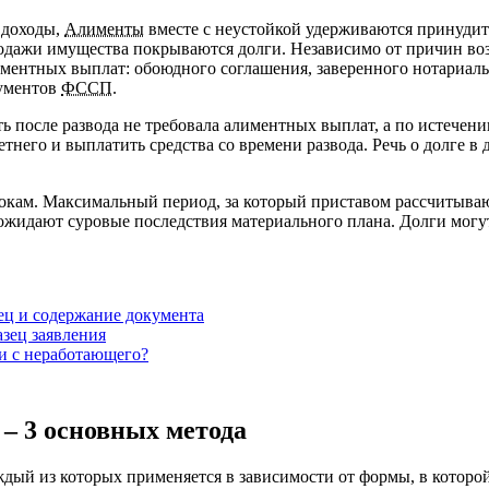
 доходы,
Алименты
вместе с неустойкой удерживаются принудите
родажи имущества покрываются долги. Независимо от причин во
ментных выплат: обоюдного соглашения, заверенного нотариаль
кументов
ФССП
.
 после развода не требовала алиментных выплат, а по истечени
него и выплатить средства со времени развода. Речь о долге в д
рокам. Максимальный период, за который приставом рассчитываю
 ожидают суровые последствия материального плана. Долги могу
зец и содержание документа
зец заявления
ги с неработающего?
 – 3 основных метода
ждый из которых применяется в зависимости от формы, в котор