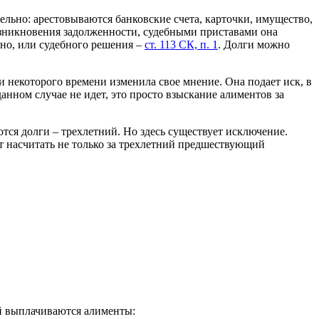
льно: арестовываются банковские счета, карточки, имущество,
зникновения задолженности, судебными приставами она
но, или судебного решения –
ст. 113 СК, п. 1
. Долги можно
и некоторого времени изменила свое мнение. Она подает иск, в
анном случае не идет, это просто взыскание алиментов за
тся долги – трехлетний. Но здесь существует исключение.
т насчитать не только за трехлетний предшествующий
ой выплачиваются алименты: