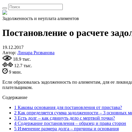
Задолженность и неуплата алиментов
Постановление о расчете задо
19.12.2017
Автор:
Линара Ризванова
18.9 тыс.
12.7 тыс.
9 мин.
Если образовалась задолженность по алиментам, для ее ликвид
плательщиком.
Содержание
1 Каковы основания для постановления от пристава?
2 Как определяется сумма задолженности – 3 основных м
3 Есть долг – как сдвинуть дело с мертвой точки?
4 Содержание постановления – образец и права сторон
5 Изменение размера долга – причины и основания