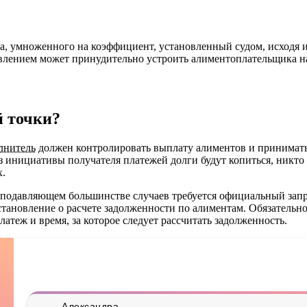
, умноженного на коэффициент, установленный судом, исходя из
влением может принудительно устроить алиментоплательщика на 
й точки?
лнитель
должен контролировать выплату алиментов и принимать
ез инициативы получателя платежей долги будут копиться, никто
х.
В подавляющем большинстве случаев требуется официальный запр
становление о расчете задолженности по алиментам. Обязательн
латеж и время, за которое следует рассчитать задолженность.