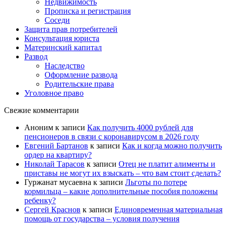
Недвижимость
Прописка и регистрация
Соседи
Защита прав потребителей
Консультация юриста
Материнский капитал
Развод
Наследство
Оформление развода
Родительские права
Уголовное право
Свежие комментарии
Аноним
к записи
Как получить 4000 рублей для
пенсионеров в связи с коронавирусом в 2026 году
Евгений Бартанов
к записи
Как и когда можно получить
ордер на квартиру?
Николай Тарасов
к записи
Отец не платит алименты и
приставы не могут их взыскать – что вам стоит сделать?
Гуржанат мусаевна
к записи
Льготы по потере
кормильца – какие дополнительные пособия положены
ребенку?
Сергей Краснов
к записи
Единовременная материальная
помощь от государства – условия получения