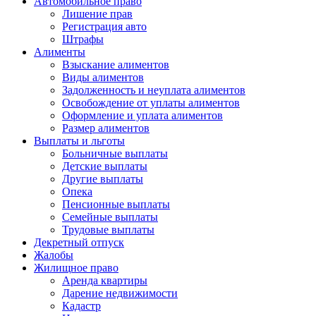
Автомобильное право
Лишение прав
Регистрация авто
Штрафы
Алименты
Взыскание алиментов
Виды алиментов
Задолженность и неуплата алиментов
Освобождение от уплаты алиментов
Оформление и уплата алиментов
Размер алиментов
Выплаты и льготы
Больничные выплаты
Детские выплаты
Другие выплаты
Опека
Пенсионные выплаты
Семейные выплаты
Трудовые выплаты
Декретный отпуск
Жалобы
Жилищное право
Аренда квартиры
Дарение недвижимости
Кадастр