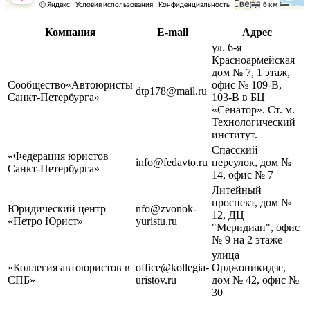
Компания
E-mail
Адрес
ул. 6-я
Красноармейская
дом № 7, 1 этаж,
Сообщество«Автоюристы
офис № 109-В,
dtp178@mail.ru
Санкт-Петербурга»
103-В в БЦ
«Сенатор». Ст. м.
Технологический
институт.
Спасский
«Федерация юристов
info@​fedavto.​ru
переулок, дом №
Санкт-Петербурга»
14, офис № 7
Литейный
проспект, дом №
Юридический центр
nfo@zvonok-
12, ДЦ
«Петро Юрист»
yuristu.ru
"Меридиан", офис
№ 9 на 2 этаже
улица
«Коллегия автоюристов в
office@kollegia-
Орджоникидзе,
СПБ»
uristov.ru
дом № 42, офис №
30