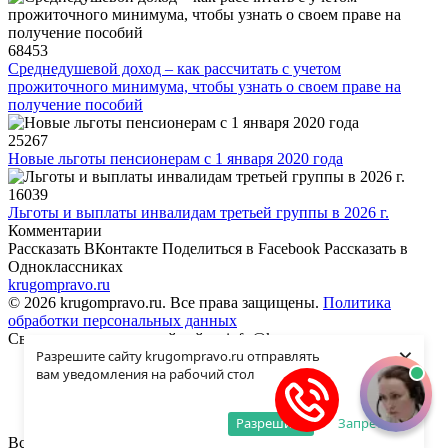
68453
Среднедушевой доход – как рассчитать с учетом
прожиточного минимума, чтобы узнать о своем праве на
получение пособий
25267
Новые льготы пенсионерам с 1 января 2020 года
16039
Льготы и выплаты инвалидам третьей группы в 2026 г.
Комментарии
Рассказать ВКонтакте
Поделиться в Facebook
Рассказать в
Одноклассниках
krugompravo.ru
© 2026 krugompravo.ru. Все права защищены.
Политика
обработки персональных данных
Связь с администрацией сайта: info@krugompravo.ru
×
Разрешите сайту krugompravo.ru отправлять
Разделы сайта
вам уведомления на рабочий стол
Редакция
Контакты
Разрешить
Запретить
Все материалы сайта KRUGOMPRAVO.RU написаны