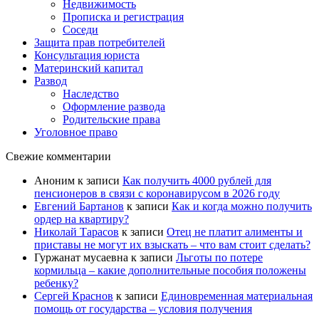
Недвижимость
Прописка и регистрация
Соседи
Защита прав потребителей
Консультация юриста
Материнский капитал
Развод
Наследство
Оформление развода
Родительские права
Уголовное право
Свежие комментарии
Аноним
к записи
Как получить 4000 рублей для
пенсионеров в связи с коронавирусом в 2026 году
Евгений Бартанов
к записи
Как и когда можно получить
ордер на квартиру?
Николай Тарасов
к записи
Отец не платит алименты и
приставы не могут их взыскать – что вам стоит сделать?
Гуржанат мусаевна
к записи
Льготы по потере
кормильца – какие дополнительные пособия положены
ребенку?
Сергей Краснов
к записи
Единовременная материальная
помощь от государства – условия получения