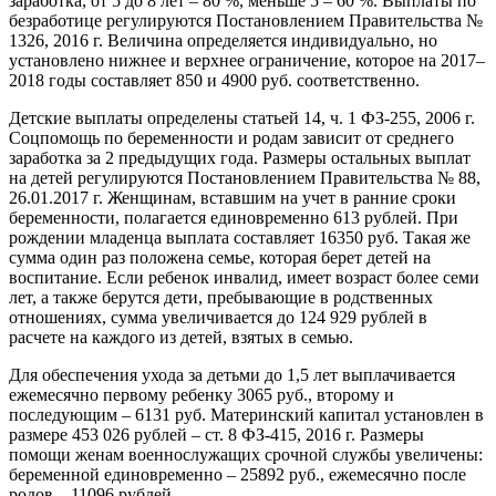
заработка, от 5 до 8 лет – 80 %, меньше 5 – 60 %. Выплаты по
безработице регулируются Постановлением Правительства №
1326, 2016 г. Величина определяется индивидуально, но
установлено нижнее и верхнее ограничение, которое на 2017–
2018 годы составляет 850 и 4900 руб. соответственно.
Детские выплаты определены статьей 14, ч. 1 ФЗ-255, 2006 г.
Соцпомощь по беременности и родам зависит от среднего
заработка за 2 предыдущих года. Размеры остальных выплат
на детей регулируются Постановлением Правительства № 88,
26.01.2017 г. Женщинам, вставшим на учет в ранние сроки
беременности, полагается единовременно 613 рублей. При
рождении младенца выплата составляет 16350 руб. Такая же
сумма один раз положена семье, которая берет детей на
воспитание. Если ребенок инвалид, имеет возраст более семи
лет, а также берутся дети, пребывающие в родственных
отношениях, сумма увеличивается до 124 929 рублей в
расчете на каждого из детей, взятых в семью.
Для обеспечения ухода за детьми до 1,5 лет выплачивается
ежемесячно первому ребенку 3065 руб., второму и
последующим – 6131 руб. Материнский капитал установлен в
размере 453 026 рублей – ст. 8 ФЗ-415, 2016 г. Размеры
помощи женам военнослужащих срочной службы увеличены:
беременной единовременно – 25892 руб., ежемесячно после
родов – 11096 рублей.