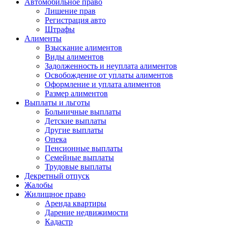
Автомобильное право
Лишение прав
Регистрация авто
Штрафы
Алименты
Взыскание алиментов
Виды алиментов
Задолженность и неуплата алиментов
Освобождение от уплаты алиментов
Оформление и уплата алиментов
Размер алиментов
Выплаты и льготы
Больничные выплаты
Детские выплаты
Другие выплаты
Опека
Пенсионные выплаты
Семейные выплаты
Трудовые выплаты
Декретный отпуск
Жалобы
Жилищное право
Аренда квартиры
Дарение недвижимости
Кадастр