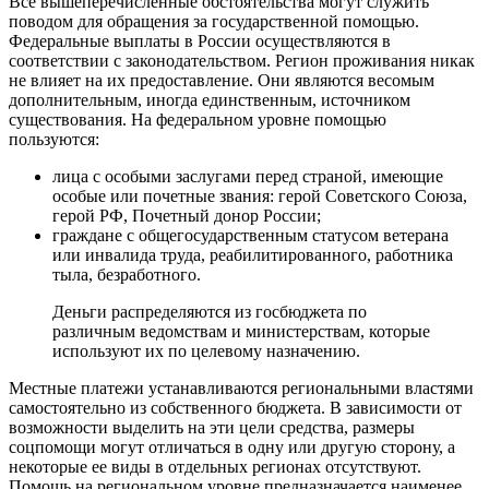
Все вышеперечисленные обстоятельства могут служить
поводом для обращения за государственной помощью.
Федеральные выплаты в России осуществляются в
соответствии с законодательством. Регион проживания никак
не влияет на их предоставление. Они являются весомым
дополнительным, иногда единственным, источником
существования.
На федеральном уровне помощью
пользуются:
лица с особыми заслугами перед страной, имеющие
особые или почетные звания: герой Советского Союза,
герой РФ, Почетный донор России;
граждане с общегосударственным статусом ветерана
или инвалида труда, реабилитированного, работника
тыла, безработного.
Деньги распределяются из госбюджета по
различным ведомствам и министерствам, которые
используют их по целевому назначению.
Местные платежи устанавливаются региональными властями
самостоятельно из собственного бюджета. В зависимости от
возможности выделить на эти цели средства, размеры
соцпомощи могут отличаться в одну или другую сторону, а
некоторые ее виды в отдельных регионах отсутствуют.
Помощь на региональном уровне предназначается наименее