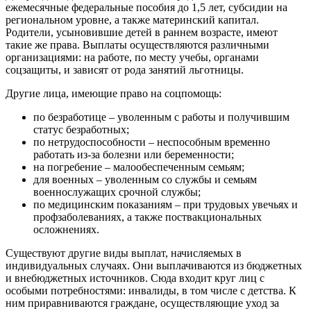
ежемесячные федеральные пособия до 1,5 лет, субсидии на
региональном уровне, а также материнский капитал.
Родители, усыновившие детей в раннем возрасте, имеют
такие же права. Выплаты осуществляются различными
организациями: на работе, по месту учебы, органами
соцзащиты, и зависят от рода занятий льготницы.
Другие лица, имеющие право на соцпомощь:
по безработице – уволенным с работы и получившим
статус безработных;
по нетрудоспособности – неспособным временно
работать из-за болезни или беременности;
на погребение – малообеспеченным семьям;
для военных – уволенным со службы и семьям
военнослужащих срочной службы;
по медицинским показаниям – при трудовых увечьях и
профзаболеваниях, а также поствакциональных
осложнениях.
Существуют другие виды выплат, начисляемых в
индивидуальных случаях. Они выплачиваются из бюджетных
и внебюджетных источников. Сюда входит круг лиц с
особыми потребностями: инвалиды, в том числе с детства. К
ним приравниваются граждане, осуществляющие уход за