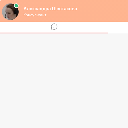
Бесплатная консультация юриста
Круглосуточная горячая линия
БЕСПЛАТНАЯ
консультация
Федеральный номер
8 (800) 101-46-28
РФ
krugompravo.ru
krugompravo.ru
Разделы
Алименты
Взыскание алиментов
Виды алиментов
Задолженность и неуплата алиментов
Оформление и уплата алиментов
Размер алиментов
Освобождение от уплаты алиментов
Декретный отпуск
Материнский капитал
Выплаты и льготы
Детские выплаты