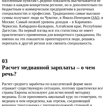
населенным пунктам Средний показатель высчитывается не
только в каждом конкретном регионе, но и дополнительно по
бюджетным и коммерческим предприятиям в различных
специальностях и профессиях. Традиционно самые высокие
суммы получают люди на Чукотке, в Ямало-Ненецком
ОАО
, в
Москве. Самый низкий уровень доходов – в Карачаево-
Черкесии, Кабардино-Балкарии, Алтайском крае, Республике
Дагестан. На первый взгляд вся эта статистика не имеет
практического применения для конкретного гражданина. Но
именно на эти показатели ориентируются люди, решаясь
переехать в другой регион или сменить специальность.
03
Расчет медианной зарплаты – о чем
речь?
Расчет среднего заработка по классической форме мало
отражает существующую ситуацию, поэтому практически все
страны Европы используют для исчислений методику
медианы. Если припомнить школьный курс по геометрии, то
медиана в нем определена, как отрезок, соединяющий
вершину треугольника с противоположной стороной и,