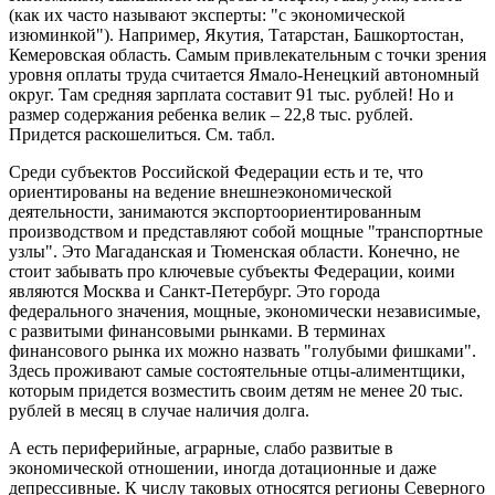
(как их часто называют эксперты: "с экономической
изюминкой"). Например, Якутия, Татарстан, Башкортостан,
Кемеровская область. Самым привлекательным с точки зрения
уровня оплаты труда считается Ямало-Ненецкий автономный
округ. Там средняя зарплата составит 91 тыс. рублей! Но и
размер содержания ребенка велик – 22,8 тыс. рублей.
Придется раскошелиться. См. табл.
Среди субъектов Российской Федерации есть и те, что
ориентированы на ведение внешнеэкономической
деятельности, занимаются экспортоориентированным
производством и представляют собой мощные "транспортные
узлы". Это Магаданская и Тюменская области. Конечно, не
стоит забывать про ключевые субъекты Федерации, коими
являются Москва и Санкт-Петербург. Это города
федерального значения, мощные, экономически независимые,
с развитыми финансовыми рынками. В терминах
финансового рынка их можно назвать "голубыми фишками".
Здесь проживают самые состоятельные отцы-алиментщики,
которым придется возместить своим детям не менее 20 тыс.
рублей в месяц в случае наличия долга.
А есть периферийные, аграрные, слабо развитые в
экономической отношении, иногда дотационные и даже
депрессивные. К числу таковых относятся регионы Северного