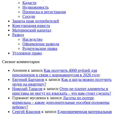
Кадастр
Недвижимость
Прописка и регистрация
Соседи
Защита прав потребителей
Консультация юриста
Материнский капитал
Развод
Наследство
Оформление развода
Родительские права
Уголовное право
Свежие комментарии
Аноним
к записи
Как получить 4000 рублей для
пенсионеров в связи с коронавирусом в 2026 году
Евгений Бартанов
к записи
Как и когда можно получить
ордер на квартиру?
Николай Тарасов
к записи
Отец не платит алименты и
приставы не могут их взыскать – что вам стоит сделать?
Гуржанат мусаевна
к записи
Льготы по потере
кормильца – какие дополнительные пособия положены
ребенку?
Сергей Краснов
к записи
Единовременная материальная