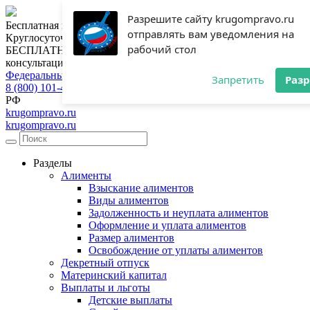
Разрешите сайту krugompravo.ru
Бесплатная консультация юриста
отправлять вам уведомления на
Круглосуточная горячая линия
рабочий стол
БЕСПЛАТНАЯ
консультация
Федеральный номер
Запретить
Раз
8 (800) 101-46-28
РФ
krugompravo.ru
krugompravo.ru
Разделы
Алименты
Взыскание алиментов
Виды алиментов
Задолженность и неуплата алиментов
Оформление и уплата алиментов
Размер алиментов
Освобождение от уплаты алиментов
Декретный отпуск
Материнский капитал
Выплаты и льготы
Детские выплаты