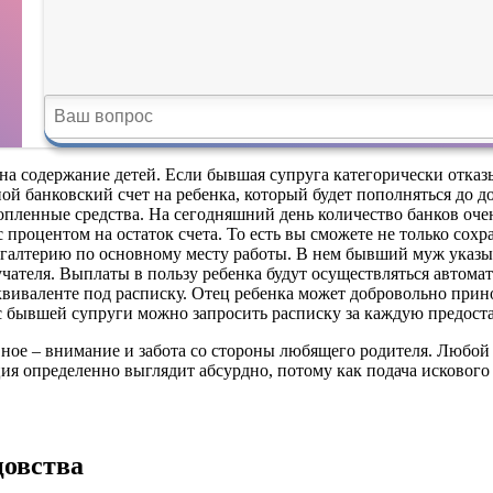
 на содержание детей. Если бывшая супруга категорически отка
й банковский счет на ребенка, который будет пополняться до д
копленные средства. На сегодняшний день количество банков оч
процентом на остаток счета. То есть вы сможете не только сохр
ухгалтерию по основному месту работы. В нем бывший муж указы
чателя. Выплаты в пользу ребенка будут осуществляться автома
квиваленте под расписку. Отец ребенка может добровольно прино
с бывшей супруги можно запросить расписку за каждую предоста
вное – внимание и забота со стороны любящего родителя. Любой 
ация определенно выглядит абсурдно, потому как подача исковог
цовства