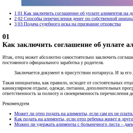
1 01 Как заключить соглашение об уплате алиментов на 
2 02 Способы перечисления денег по собственной иници
3 03 Подача судебного иска на признание отцовства
01
Как заключить соглашение об уплате а
Итак, отец может абсолютно самостоятельно заключить соглаш
постоянного официального заработка у родителя.
Заключается документ в присутствии нотариуса. И за его
Такая инициатива, как правило, исходит от состоятельных отц
каникулярном отдыхе, одежде, питании, дополнительных прогр
ответственность за полноту и своевременность перечисления 
Рекомендуем
Может ли отец подать на алименты, если сам их не плати
Как подать на алименты, если отец ребенка живет в друг
Можно ли удержать алименты с больничного листа – дае