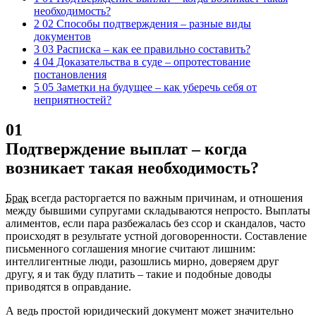
необходимость?
2 02 Способы подтверждения – разные виды
документов
3 03 Расписка – как ее правильно составить?
4 04 Доказательства в суде – опротестование
постановления
5 05 Заметки на будущее – как уберечь себя от
неприятностей?
01
Подтверждение выплат – когда
возникает такая необходимость?
Брак
всегда расторгается по важным причинам, и отношения
между бывшими супругами складываются непросто. Выплаты
алиментов, если пара разбежалась без ссор и скандалов, часто
происходят в результате устной договоренности. Составление
письменного соглашения многие считают лишним:
интеллигентные люди, разошлись мирно, доверяем друг
другу, я и так буду платить – такие и подобные доводы
приводятся в оправдание.
А ведь простой юридический документ может значительно