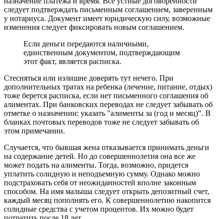
назначение платежа и время. Все устные договоренности
следует подтверждать письменным соглашением, заверенным
у нотариуса. Документ имеет юридическую силу, возможные
изменения следует фиксировать новым соглашением.
Если деньги передаются наличными,
единственным документом, подтверждающим
этот факт, является расписка.
Стесняться или излишне доверять тут нечего. При
дополнительных тратах на ребенка (лечение, питание, отдых)
тоже берется расписка, если нет письменного соглашения об
алиментах. При банковских переводах не следует забывать об
отметке о назначении: указать "алименты за (год и месяц)". В
бланках почтовых переводов тоже не следует забывать об
этом примечании.
Случается, что бывшая жена отказывается принимать деньги
на содержание детей. Но до совершеннолетия она все же
может подать на алименты. Тогда, возможно, придется
уплатить солидную и неподъемную сумму. Однако можно
подстраховать себя от неожиданностей вполне законным
способом. На имя малыша следует открыть депозитный счет,
каждый месяц пополнять его. К совершеннолетию накопится
солидные средства с учетом процентов. Их можно будет
потратить после 18 лет.