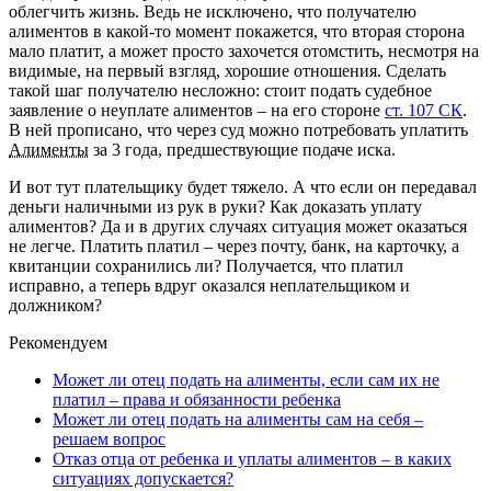
облегчить жизнь. Ведь не исключено, что получателю
алиментов в какой-то момент покажется, что вторая сторона
мало платит, а может просто захочется отомстить, несмотря на
видимые, на первый взгляд, хорошие отношения. Сделать
такой шаг получателю несложно: стоит подать судебное
заявление о неуплате алиментов – на его стороне
ст. 107 СК
.
В ней прописано, что через суд можно потребовать уплатить
Алименты
за 3 года, предшествующие подаче иска.
И вот тут плательщику будет тяжело. А что если он передавал
деньги наличными из рук в руки? Как доказать уплату
алиментов? Да и в других случаях ситуация может оказаться
не легче. Платить платил – через почту, банк, на карточку, а
квитанции сохранились ли? Получается, что платил
исправно, а теперь вдруг оказался неплательщиком и
должником?
Рекомендуем
Может ли отец подать на алименты, если сам их не
платил – права и обязанности ребенка
Может ли отец подать на алименты сам на себя –
решаем вопрос
Отказ отца от ребенка и уплаты алиментов – в каких
ситуациях допускается?