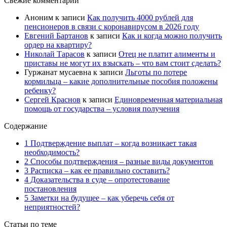
Свежие комментарии
Аноним
к записи
Как получить 4000 рублей для
пенсионеров в связи с коронавирусом в 2026 году
Евгений Бартанов
к записи
Как и когда можно получить
ордер на квартиру?
Николай Тарасов
к записи
Отец не платит алименты и
приставы не могут их взыскать – что вам стоит сделать?
Гуржанат мусаевна
к записи
Льготы по потере
кормильца – какие дополнительные пособия положены
ребенку?
Сергей Краснов
к записи
Единовременная материальная
помощь от государства – условия получения
Содержание
1 Подтверждение выплат – когда возникает такая
необходимость?
2 Способы подтверждения – разные виды документов
3 Расписка – как ее правильно составить?
4 Доказательства в суде – опротестование
постановления
5 Заметки на будущее – как уберечь себя от
неприятностей?
Статьи по теме