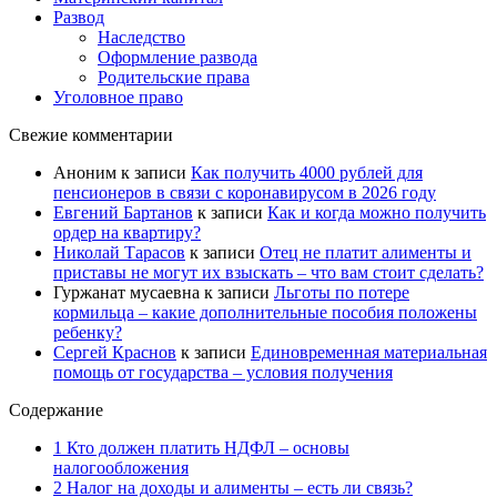
Развод
Наследство
Оформление развода
Родительские права
Уголовное право
Свежие комментарии
Аноним
к записи
Как получить 4000 рублей для
пенсионеров в связи с коронавирусом в 2026 году
Евгений Бартанов
к записи
Как и когда можно получить
ордер на квартиру?
Николай Тарасов
к записи
Отец не платит алименты и
приставы не могут их взыскать – что вам стоит сделать?
Гуржанат мусаевна
к записи
Льготы по потере
кормильца – какие дополнительные пособия положены
ребенку?
Сергей Краснов
к записи
Единовременная материальная
помощь от государства – условия получения
Содержание
1 Кто должен платить НДФЛ – основы
налогообложения
2 Налог на доходы и алименты – есть ли связь?