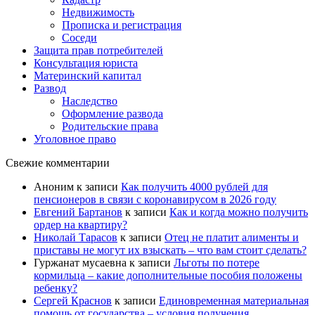
Недвижимость
Прописка и регистрация
Соседи
Защита прав потребителей
Консультация юриста
Материнский капитал
Развод
Наследство
Оформление развода
Родительские права
Уголовное право
Свежие комментарии
Аноним
к записи
Как получить 4000 рублей для
пенсионеров в связи с коронавирусом в 2026 году
Евгений Бартанов
к записи
Как и когда можно получить
ордер на квартиру?
Николай Тарасов
к записи
Отец не платит алименты и
приставы не могут их взыскать – что вам стоит сделать?
Гуржанат мусаевна
к записи
Льготы по потере
кормильца – какие дополнительные пособия положены
ребенку?
Сергей Краснов
к записи
Единовременная материальная
помощь от государства – условия получения