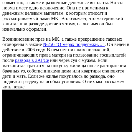
совместно, а также и различные денежные выплаты. Но эта
норма имеет одно исключение. Она не применима к
денежным целевым выплатам, к которым относят и
рассматриваемый нами МК. Это означает, что материнский
капитал при разводе достается тому, на чье имя он был
изначально оформлен.
Возникновение прав на МК, а также прекращение таковых
оговорены в законе
№256 "О мерах поддержки…"
. Он веден в
действие в 2006 году. В нем нет никаких положений,
ограничивающих права матери на пользование госвыплатой
после
развода в ЗАГСе
или через суд с мужем. Если
маткапитал тратится на покупку жилища после расторжения
брачных уз, собственниками дома или квартиры становятся
дети и мать. Если же жилье покупалось до развода, оно
подлежит разделу на особых условиях. О них мы расскажем
чуть позже.