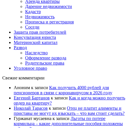
Аренда квартиры
Дарение недвижимости
Кадастр
Недвижимость
Прописка и регистрация
Соседи
Защита прав потребителей
Консультация юриста
Материнский капитал
Развод
Наследство
Оформление развода
Родительские права
Уголовное право
Свежие комментарии
Аноним
к записи
Как получить 4000 рублей для
пенсионеров в связи с коронавирусом в 2026 году
Евгений Бартанов
к записи
Как и когда можно получить
ордер на квартиру?
Николай Тарасов
к записи
Отец не платит алименты и
приставы не могут их взыскать – что вам стоит сделать?
Гуржанат мусаевна
к записи
Льготы по потере
кормильца – какие дополнительные пособия положены