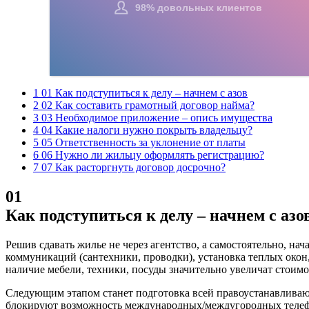
1 01 Как подступиться к делу – начнем с азов
2 02 Как составить грамотный договор найма?
3 03 Необходимое приложение – опись имущества
4 04 Какие налоги нужно покрыть владельцу?
5 05 Ответственность за уклонение от платы
6 06 Нужно ли жильцу оформлять регистрацию?
7 07 Как расторгнуть договор досрочно?
01
Как подступиться к делу – начнем с азо
Решив сдавать жилье не через агентство, а самостоятельно, н
коммуникаций (сантехники, проводки), установка теплых окон,
наличие мебели, техники, посуды значительно увеличат стоимо
Следующим этапом станет подготовка всей правоустанавливаю
блокируют возможность международных/междугородных телеф