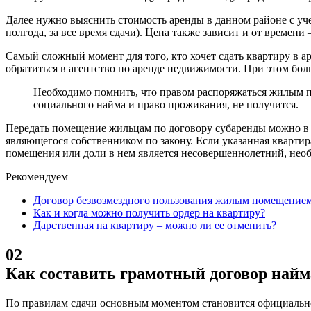
Далее нужно выяснить стоимость аренды в данном районе с уче
полгода, за все время сдачи). Цена также зависит и от времени
Самый сложный момент для того, кто хочет сдать квартиру в а
обратиться в агентство по аренде недвижимости. При этом б
Необходимо помнить, что правом распоряжаться жилым пом
социального найма и право проживания, не получится.
Передать помещение жильцам по договору субаренды можно в 
являющегося собственником по закону. Если указанная квартир
помещения или доли в нем является несовершеннолетний, необ
Рекомендуем
Договор безвозмездного пользования жилым помещением 
Как и когда можно получить ордер на квартиру?
Дарственная на квартиру – можно ли ее отменить?
02
Как составить грамотный договор найм
По правилам сдачи основным моментом становится официальное