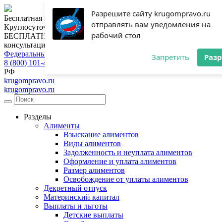
Разрешите сайту krugompravo.ru
Бесплатная консультация юриста
отправлять вам уведомления на
Круглосуточная горячая линия
рабочий стол
БЕСПЛАТНАЯ
консультация
Федеральный номер
Запретить
Раз
8 (800) 101-46-28
РФ
krugompravo.ru
krugompravo.ru
Разделы
Алименты
Взыскание алиментов
Виды алиментов
Задолженность и неуплата алиментов
Оформление и уплата алиментов
Размер алиментов
Освобождение от уплаты алиментов
Декретный отпуск
Материнский капитал
Выплаты и льготы
Детские выплаты