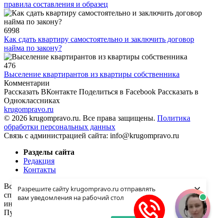
правила составления и образец
6998
Как сдать квартиру самостоятельно и заключить договор
найма по закону?
476
Выселение квартирантов из квартиры собственника
Комментарии
Рассказать ВКонтакте
Поделиться в Facebook
Рассказать в
Одноклассниках
krugompravo.ru
© 2026 krugompravo.ru. Все права защищены.
Политика
обработки персональных данных
Связь с администрацией сайта: info@krugompravo.ru
Разделы сайта
Редакция
Контакты
×
Все материалы сайта KRUGOMPRAVO.RU написаны
Разрешите сайту krugompravo.ru отправлять
специально для данного веб-ресурса и являются
вам уведомления на рабочий стол
интеллектуальной собственностью администратора сайта.
Публикация материалов сайта на Вашем сайте возможна