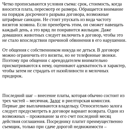
Четко прописываются условия съема: срок, стоимость, когда
вносится плата, пересмотр ее размера. Обращается внимание
на порядок досрочного разрыва договора, возможные
штрафные санкции. Не стоит упускать из вида частоту
визитов хозяина. Если пренебречь этим, он сможет навещать
каждый день, а это вряд ли понравится жильцам. Даже
домашних животных следует включить в договор, чтобы это
не стало впоследствии причиной обвинения в его нарушении.
От общения с собственником никуда не деться. В договоре
можно ограничить его визиты, но не телефонные звонки.
Поэтому при общении с арендодателем внимательно
присматриваются к нему, оценивают адекватность и характер,
чтобы затем не страдать от назойливости и мелочных
придирок.
Последний шаг – внесение платы, которая обычно состоит из
трех частей – месячная,
Залог
и риелторская комиссия.
Первые две выплачиваются владельцу. Относительно залога
следует предусмотреть в договоре вариант возврата. Один из
возможных – проживание за его счет последний месяц
действия соглашения. Посреднику платит преимущественно
съемщик, только при сдаче дорогой недвижимости –