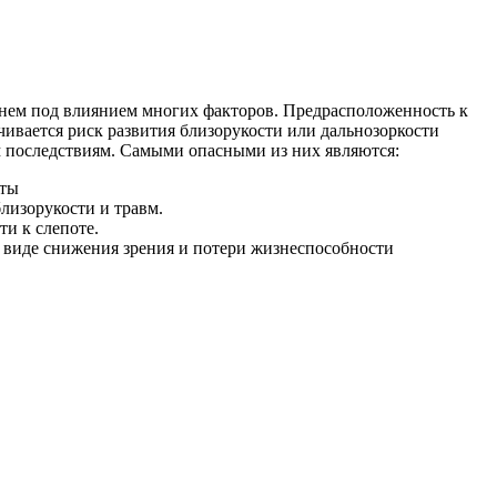
енем под влиянием многих факторов. Предрасположенность к
чивается риск развития близорукости или дальнозоркости
м последствиям. Самыми опасными из них являются:
аты
близорукости и травм.
ти к слепоте.
в виде снижения зрения и потери жизнеспособности