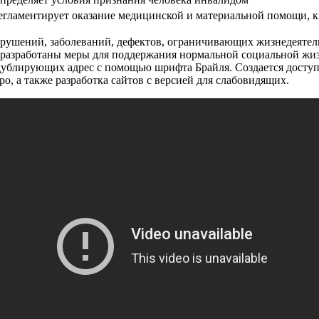
егламентирует оказание медицинской и материальной помощи, к
арушений, заболеваний, дефектов, ограничивающих жизнедеятел
 разработаны меры для поддержания нормальной социальной жиз
 дублирующих адрес с помощью шрифта Брайля. Создается досту
о, а также разработка сайтов с версией для слабовидящих.