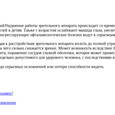
Ухудшение работы зрительного аппарата происходит со врем
телей к детям. Также с возрастом ослабевают мышцы глаза, увели
Прогрессирующие офтальмологические болезни ведут к серьезны
ая к расстройствам зрительного аппарата вплоть до полной утр
за чего сильно снижается зрение. Может возникнуть вследствие 
та, поражение сосудов глазной оболочки, которое может привес
едельно допустимого для здорового человека, с последствиями 
до серьезных осложнений или потери способности видеть.
размер?
формление