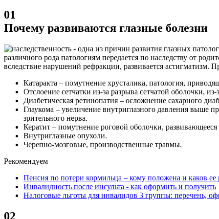
01
Почему развиваются глазные болезни
различного рода патологиям передается по наследству от роди
вследствие нарушений рефракции, развивается астигматизм. 
Катаракта – помутнение хрусталика, патология, приводящ
Отслоение сетчатки из-за разрыва сетчатой оболочки, из-
Диабетическая ретинопатия – осложнение сахарного диабе
Глаукома – увеличение внутриглазного давления выше пр
зрительного нерва.
Кератит – помутнение роговой оболочки, развивающееся 
Внутриглазные опухоли.
Черепно-мозговые, производственные травмы.
Рекомендуем
Пенсия по потери кормильца – кому положена и каков ее 
Инвалидность после инсульта - как оформить и получить
Налоговые льготы для инвалидов 3 группы: перечень, о
02