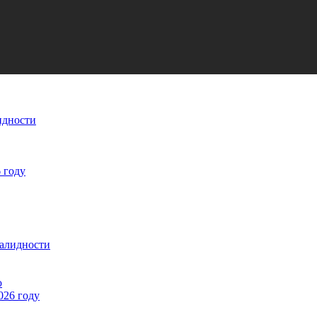
идности
 году
валидности
ю
026 году