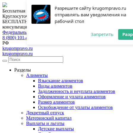
Разрешите сайту krugompravo.ru
Бесплатная консультация юриста
отправлять вам уведомления на
Круглосуточная горячая линия
рабочий стол
БЕСПЛАТНАЯ
консультация
Федеральный номер
Запретить
Раз
8 (800) 101-46-28
РФ
krugompravo.ru
krugompravo.ru
Разделы
Алименты
Взыскание алиментов
Виды алиментов
Задолженность и неуплата алиментов
Оформление и уплата алиментов
Размер алиментов
Освобождение от уплаты алиментов
Декретный отпуск
Материнский капитал
Выплаты и льготы
Детские выплаты