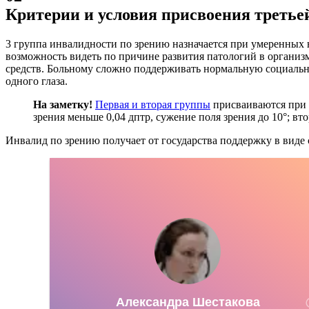
Критерии и условия присвоения треть
3 группа инвалидности по зрению назначается при умеренных на
возможность видеть по причине развития патологий в организ
средств. Больному сложно поддерживать нормальную социальную
одного глаза.
На заметку!
Первая и вторая группы
присваиваются при 
зрения меньше 0,04 дптр, сужение поля зрения до 10°; вто
Инвалид по зрению получает от государства поддержку в виде с