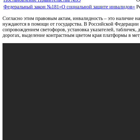
Федеральный закон №181«О социальной защите инвалидов»
Р
Согласно этим правовым актам, инвалидность – это наличие н
нуждаются в помощи от государства. В Российской Федерации
сопровождением светофоров, установка указателей, табличек,
дорогах, выделение контрастным цветом края платформы в метр