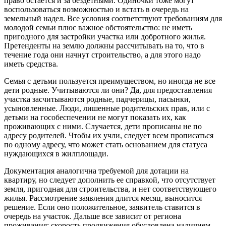
право остается и за бездетными. Одиночки тоже могут
воспользоваться возможностью и встать в очередь на
земельный надел. Все условия соответствуют требованиям для
молодой семьи плюс важное обстоятельство: не иметь
пригодного для застройки участка или добротного жилья.
Претенденты на землю должны рассчитывать на то, что в
течение года они начнут строительство, а для этого надо
иметь средства.
Семья с детьми пользуется преимуществом, но иногда не все
дети родные. Учитываются ли они? Да, для предоставления
участка засчитываются родные, падчерицы, пасынки,
усыновленные. Люди, лишенные родительских прав, или с
детьми на гособеспечении не могут показать их, как
проживающих с ними. Случается, дети прописаны не по
адресу родителей. Чтобы их учли, следует всем прописаться
по одному адресу, что может стать основанием для статуса
нуждающихся в жилплощади.
Документация аналогична требуемой для дотации на
квартиру, но следует дополнить ее справкой, что отсутствует
земля, пригодная для строительства, и нет соответствующего
жилья. Рассмотрение заявления длится месяц, выносится
решение. Если оно положительное, заявитель ставится в
очередь на участок. Дальше все зависит от региона
проживания: скорость продвижения обусловлена наличием