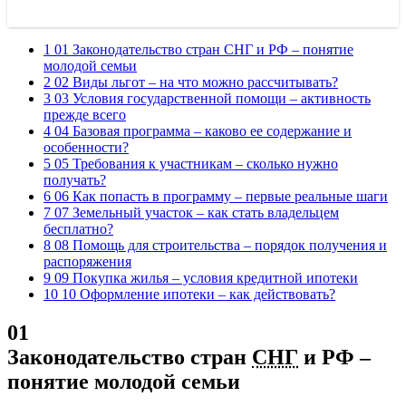
1 01 Законодательство стран СНГ и РФ – понятие
молодой семьи
2 02 Виды льгот – на что можно рассчитывать?
3 03 Условия государственной помощи – активность
прежде всего
4 04 Базовая программа – каково ее содержание и
особенности?
5 05 Требования к участникам – сколько нужно
получать?
6 06 Как попасть в программу – первые реальные шаги
7 07 Земельный участок – как стать владельцем
бесплатно?
8 08 Помощь для строительства – порядок получения и
распоряжения
9 09 Покупка жилья – условия кредитной ипотеки
10 10 Оформление ипотеки – как действовать?
01
Законодательство стран
СНГ
и РФ –
понятие молодой семьи